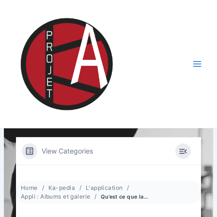
Aller
au
contenu
Main
Men
View Categories
Home
Ka-pedia
L'application
Appli : Albums et galerie
Qu’est ce que la galerie ?