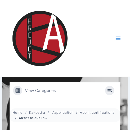
Aller
au
contenu
Main
Men
View Categories
Home
Ka-pedia
L'application
Appli : certifications
Qu’est ce que la certification ?