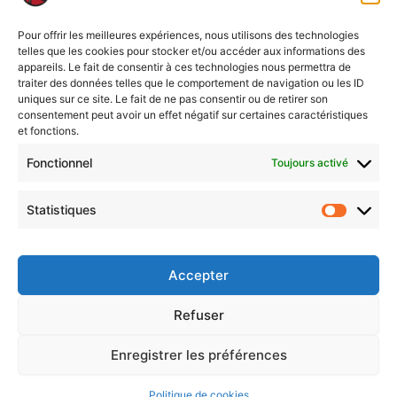
Pour offrir les meilleures expériences, nous utilisons des technologies
telles que les cookies pour stocker et/ou accéder aux informations des
appareils. Le fait de consentir à ces technologies nous permettra de
traiter des données telles que le comportement de navigation ou les ID
uniques sur ce site. Le fait de ne pas consentir ou de retirer son
après une première sympathique, on renouvelle
consentement peut avoir un effet négatif sur certaines caractéristiques
et fonctions.
l’évènement au printemps. Choisissez les dates qui vous
conviennent.
Fonctionnel
Toujours activé
Voir ce Kaddle
Protégé par mot de passe
Statistiques
Statisti
Mentions légales
Accepter
Politique de cookies (UE)
Nous contacter
Refuser
Politique de confidentialité
CGVU de l’application projet KA
Enregistrer les préférences
Bienvenue dans le Ka-verse :-)
Politique de cookies