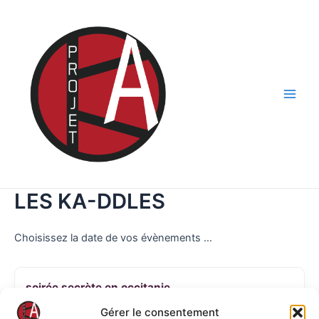
Aller
au
contenu
Main
Men
LES KA-DDLES
Choisissez la date de vos évènements …
soirée secrète en occitanie
Gérer le consentement