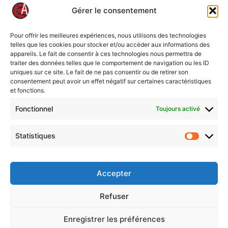
Gérer le consentement
Pour offrir les meilleures expériences, nous utilisons des technologies
telles que les cookies pour stocker et/ou accéder aux informations des
appareils. Le fait de consentir à ces technologies nous permettra de
traiter des données telles que le comportement de navigation ou les ID
uniques sur ce site. Le fait de ne pas consentir ou de retirer son
consentement peut avoir un effet négatif sur certaines caractéristiques
et fonctions.
Fonctionnel
Toujours activé
Si tu maîtrises la machine, tu maîtrises l’homme …
Statistiques
Statisti
Mentions légales
Accepter
Politique de cookies (UE)
Nous contacter
Refuser
Politique de confidentialité
CGVU de l’application projet KA
Enregistrer les préférences