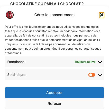
CHOCOLATINE OU PAIN AU CHOCOLAT ?
Un sondage pour répondre à un défi lancé entre certains
Gérer le consentement
membres particulièrement motivés de la communauté
libertine du projet Ka, sur un sujet fondamental ;-) ; Ben
oui quoi, être libertin, c'est aussi ne pas se prendre trop
Pour offrir les meilleures expériences, nous utilisons des technologies
au sérieux ...
telles que les cookies pour stocker et/ou accéder aux informations des
appareils. Le fait de consentir à ces technologies nous permettra de
CHOCOLATINE
traiter des données telles que le comportement de navigation ou les ID
uniques sur ce site. Le fait de ne pas consentir ou de retirer son
consentement peut avoir un effet négatif sur certaines caractéristiques
PAIN AU CHOCOLAT
et fonctions.
Fonctionnel
Toujours activé
VOTEZ
Statistiques
Statisti
Mentions légales
Accepter
Politique de cookies (UE)
Nous contacter
Refuser
Politique de confidentialité