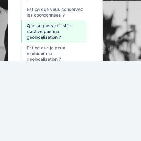
Est ce que vous conservez
les coordonnées ?
Que se passe t’il si je
n’active pas ma
géolocalisation ?
Est ce que je peux
maîtriser ma
géolocalisation ?
Appli : Recherche et
3
filtrage
Appli : inscription
6
Appli : Sécurité
2
Appli : Connexions
2