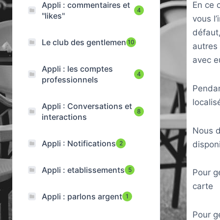
Appli : commentaires et
En ce 
4
"likes"
vous l’
défaut,
Le club des gentlemen
10
autres 
avec e
Appli : les comptes
4
professionnels
Pendant
localis
Appli : Conversations et
8
interactions
Nous d
Appli : Notifications
disponi
2
Appli : etablissements
5
Pour g
carte
Appli : parlons argent
1
Pour gé