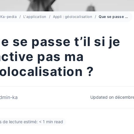
Ka-pedia
L'application
Appli : géolocalisation
Que se passe t’il si je n’active pas ma géolocalisation ?
e se passe t’il si je
active pas ma
olocalisation ?
dmin-ka
Updated on décembre
 de lecture estimé: < 1 min read