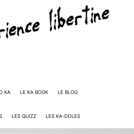
O KA
LE KA BOOK
LE BLOG
S
LES QUIZZ
LES KA-DDLES