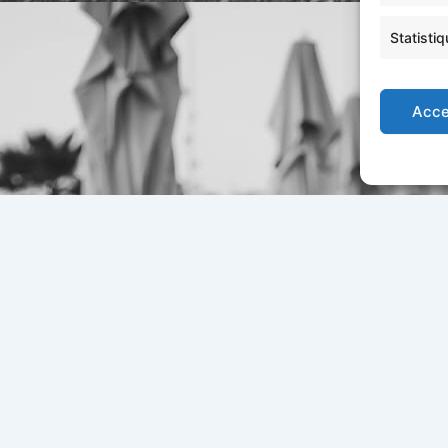
Statisti
Acce