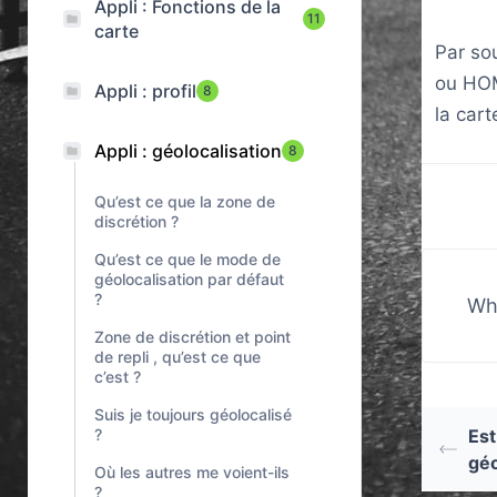
Appli : Fonctions de la
11
carte
Par so
ou HOME
Appli : profil
8
la cart
Appli : géolocalisation
8
Qu’est ce que la zone de
discrétion ?
Qu’est ce que le mode de
géolocalisation par défaut
?
Wha
Zone de discrétion et point
de repli , qu’est ce que
c’est ?
Suis je toujours géolocalisé
Est
?
géo
Où les autres me voient-ils
?