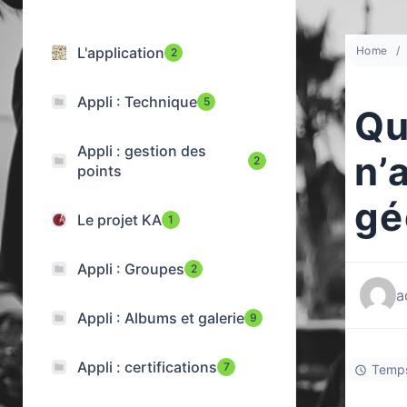
L'application
Home
2
Appli : Technique
5
Qu
Appli : gestion des
n’
2
points
gé
Le projet KA
1
Appli : Groupes
2
a
Appli : Albums et galerie
9
Appli : certifications
7
Temps