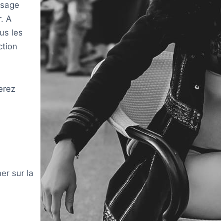
ssage
. A
lus les
ction
erez
er sur la