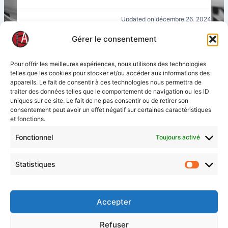
Updated on décembre 26, 2024
Gérer le consentement
What are your Feelings
Pour offrir les meilleures expériences, nous utilisons des technologies
telles que les cookies pour stocker et/ou accéder aux informations des
appareils. Le fait de consentir à ces technologies nous permettra de
traiter des données telles que le comportement de navigation ou les ID
uniques sur ce site. Le fait de ne pas consentir ou de retirer son
consentement peut avoir un effet négatif sur certaines caractéristiques
Quelles sont les
et fonctions.
Qu’est ce qu’un
conditions pour
Fonctionnel
Toujours activé
gentleman KA ?
intégrer le club des
gentlemen ?
Statistiques
Statisti
Mentions légales
Accepter
Politique de cookies (UE)
Nous contacter
Refuser