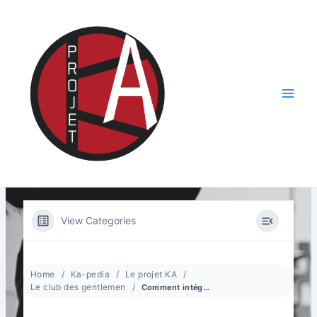
Aller
au
contenu
Main
Men
View Categories
Home
Ka-pedia
Le projet KA
Le club des gentlemen
Comment intégrer le club des gentlemen ?