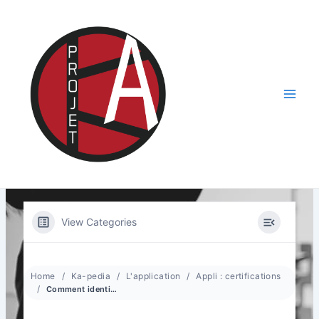
Aller
au
contenu
Main
Men
View Categories
Home
Ka-pedia
L'application
Appli : certifications
Comment identifier les membres certifiés ?