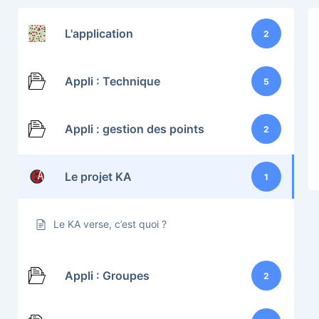
L'application
2
Appli : Technique
5
Appli : gestion des points
2
Le projet KA
1
Le KA verse, c’est quoi ?
Appli : Groupes
2