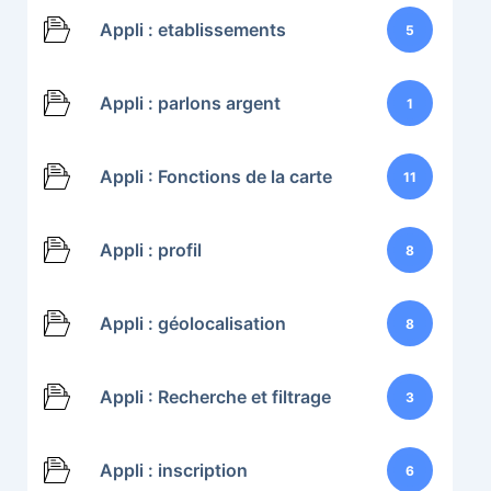
Appli : etablissements
5
Appli : parlons argent
1
Appli : Fonctions de la carte
11
Appli : profil
8
Appli : géolocalisation
8
Appli : Recherche et filtrage
3
Appli : inscription
6