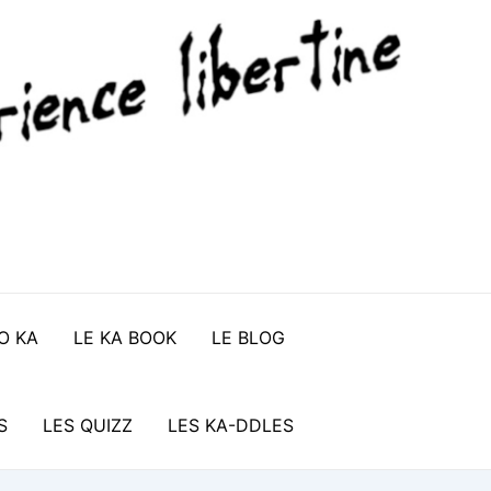
O KA
LE KA BOOK
LE BLOG
S
LES QUIZZ
LES KA-DDLES