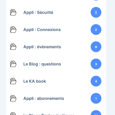
Appli : Sécurité
2
Appli : Connexions
2
Appli : évènements
6
Le Blog : questions
3
Le KA book
4
Appli : abonnements
1