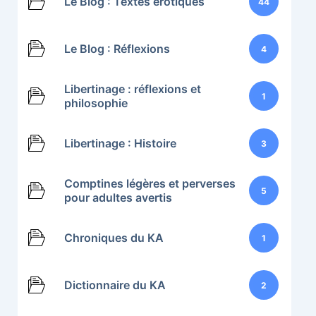
Le Blog : Textes érotiques
44
Le Blog : Réflexions
4
Libertinage : réflexions et
1
philosophie
Libertinage : Histoire
3
Comptines légères et perverses
5
pour adultes avertis
Chroniques du KA
1
Dictionnaire du KA
2