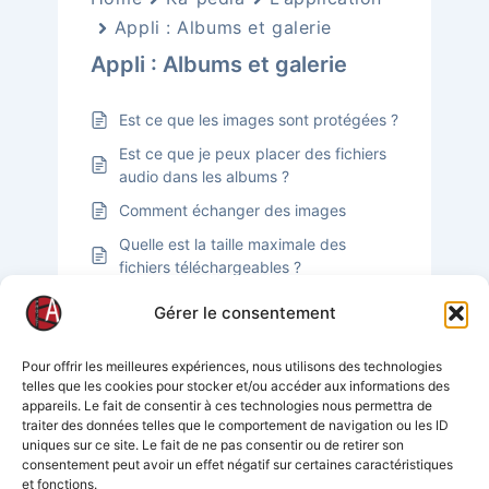
Appli : Albums et galerie
Appli : Albums et galerie
Est ce que les images sont protégées ?
Est ce que je peux placer des fichiers
audio dans les albums ?
Comment échanger des images
Quelle est la taille maximale des
fichiers téléchargeables ?
Est ce que je peux mettre des vidéos
Gérer le consentement
dans mes albums ?
Comment modifier le nom d’un fichier
Pour offrir les meilleures expériences, nous utilisons des technologies
dans l’album ?
telles que les cookies pour stocker et/ou accéder aux informations des
appareils. Le fait de consentir à ces technologies nous permettra de
Qu’est ce que je peux diffuser dans
traiter des données telles que le comportement de navigation ou les ID
mes albums ?
uniques sur ce site. Le fait de ne pas consentir ou de retirer son
consentement peut avoir un effet négatif sur certaines caractéristiques
Qu’est ce que la galerie ?
et fonctions.