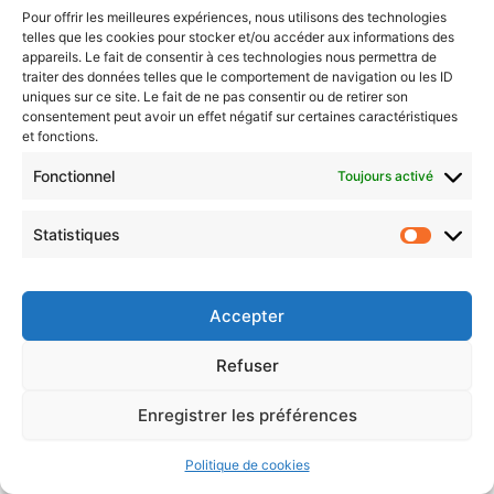
Pour offrir les meilleures expériences, nous utilisons des technologies
Appli : gestion des points
telles que les cookies pour stocker et/ou accéder aux informations des
appareils. Le fait de consentir à ces technologies nous permettra de
Appli : gestion des points
traiter des données telles que le comportement de navigation ou les ID
uniques sur ce site. Le fait de ne pas consentir ou de retirer son
consentement peut avoir un effet négatif sur certaines caractéristiques
Comment gagner des points ?
et fonctions.
A quoi servent les points ?
Fonctionnel
Toujours activé
Statistiques
Statisti
Mentions légales
Accepter
Politique de cookies (UE)
Nous contacter
Refuser
Politique de confidentialité
CGVU de l’application projet KA
Enregistrer les préférences
Bienvenue dans le Ka-verse :-)
Politique de cookies